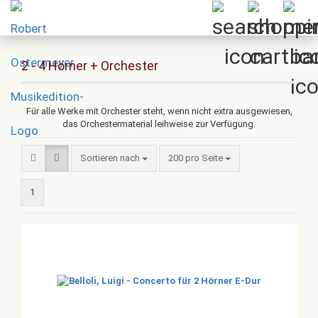
2 - 4 Hörner + Orchester
Für alle Werke mit Orchester steht, wenn nicht extra ausgewiesen,
das Orchestermaterial leihweise zur Verfügung.
Sortieren nach
pro Seite
Sortieren nach
200 pro Seite
1