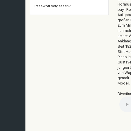
Hofmusi
Passwort vergessen?
bayr. Re
Aufgabe
großer B
zum Mil
nunmehr
seiner 
Anklang
Seit 182
Stift H
Piano i
Gustave
jungen 
von Wap
gemalt.
Modell. 
Diverti