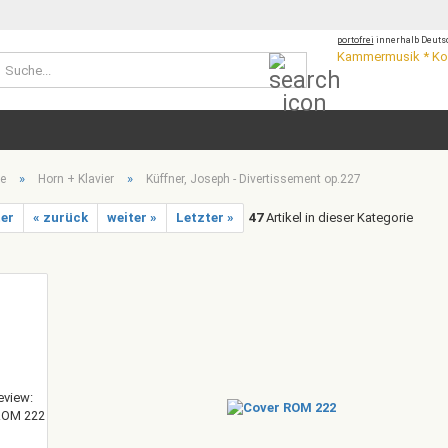
portofrei
innerhalb Deutsc
Kammermusik * Kon
Suche...
»
»
te
Horn + Klavier
Küffner, Joseph - Divertissement op.227
ter
« zurück
weiter »
Letzter »
47
Artikel in dieser Kategorie