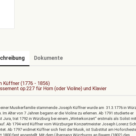
chreibung
Dokumente
 Küffner (1776 - 1856)
issement op.227 für Horn (oder Violine) und Klavier
 einer Musikerfamilie stammende Joseph Küffner wurde am 31.3.1776 in Wür
 Im Alter von 7 Jahren begann er die Violine zu erlernen. Ab 1791 studierte er
 Jura, trat 1792 in Würzburg bei einem „Winterkonzert“ erstmals als Solist mi
 auf. Ab 1794 wird Küffner vom Würzburger Konzertmeister Joseph Lorenz Sch
chtet. Ab 1797 widmet Küffner sich fest der Musik, ist Substitut am Hoforchest
rt 1800 fest angestellt. Mit dem Übergang Würzburgs an Bayern (1802) des