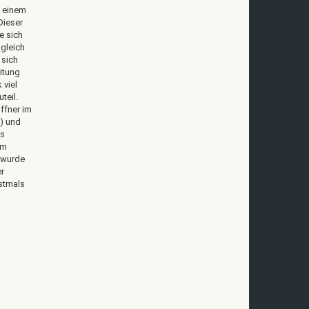
 einem
Dieser
e sich
ugleich
 sich
itung
 viel
teil.
üffner im
e) und
es
im
5 wurde
r
rstmals