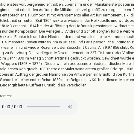
kdienstes vorübergehend enthoben, übernahm er den Musikmeisterposten in
giment und erhielt den Auftrag, die Militärmusik zeitgemäß zu reorganisieren. 
 entsprach er als Komponist mit Arrangements aller Art für Harmoniemusik, di
eliebtheit erfreuten. Seit 1804 wirkte er wieder in der Hofkapelle und wurde z
itär-MD ernannt. 1814 bei der Auflösung der Hofmusik pensioniert, widmete er
 nur der Komposition. Die Verleger J. André und Schott sorgten für die Verbre
Werke. In Frankreich und den Niederlanden fand vor allem seine Harmoniemusik
. Bei mehreren Reisen wurden ihm in Brüssel und Paris persönliche Ehrungen zu
7 war er hin und wieder Rezensent der Zeitschrift Cäcilia. Am 9.9.1856 stirbt K
aug zu Würzburg. Das vorliegende Divertissement op.227 für Horn (oder Violin
st im Jahr 1830 im Verlag Schott erstmals gedruckt worden. Gewidmet wurde 
 Wappers (1803 – 1874). Dieser war ein bedeutender niederländischer Maler 
belgischen Königreich. 1830 hatte der Maler seine ersten großen Erfolge. 183
pers im Auftrag der großen Harmonie von Antwerpen ein Brustbild von Küffne
 Schon bei seiner ersten Reise 1829 nach Belgien saß Küffner diesem Maler e
Leider gilt heute Küffners Brustbild als verschollen
ssement