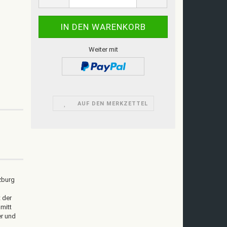
Weiter mit
AUF DEN MERKZETTEL
zburg
t der
mitt
er und