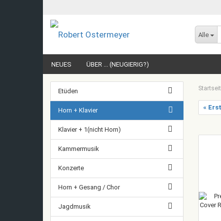
Alle
NEUES
ÜBER ... (NEUGIERIG?)
Startsei
Etüden
« Ers
Horn + Klavier
Klavier + 1(nicht Horn)
Kammermusik
Konzerte
Horn + Gesang / Chor
Jagdmusik