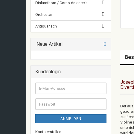
Diskanthorn / Corno da caccia
Orchester
Antiquarisch
Neue Artikel
Bes
Kundenlogin
Joseph
Divert
E-
Mail-
Adresse
Passwort
Der aus
geboren.
zunächst
ANMELDEN
Violine
unterri
Konto erstellen
wird do