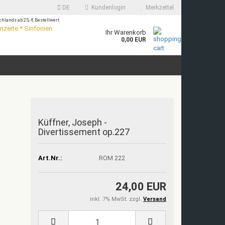
DE
Kundenlogin
Merkzettel
hlands ab 25,- €
Bestellwert
zerte * Sinfonien
Ihr Warenkorb
0,00 EUR
Küffner, Joseph -
Divertissement op.227
Art.Nr.:
ROM 222
24,00 EUR
inkl. 7% MwSt. zzgl.
Versand