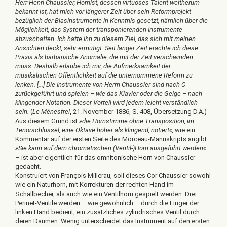
Herr Henri Chaussier, Hornist, dessen virtuoses Talent weitherum
bekannt ist, hat mich vor längerer Zeit über sein Reformprojekt
bezüglich der Blasinstrumente in Kenntnis gesetzt, nämlich über die
Möglichkeit, das System der transponierenden Instrumente
abzuschaffen. Ich hatte ihn zu diesem Ziel, das sich mit meinen
Ansichten deckt, sehr ermutigt. Seit langer Zeit erachte ich diese
Praxis als barbarische Anomalie, die mit der Zeit verschwinden
muss. Deshalb erlaube ich mir, die Aufmerksamkeit der
musikalischen Öffentlichkeit auf die unternommene Reform zu
lenken. [...] Die Instrumente von Herrn Chaussier sind nach C
zurückgeführt und spielen – wie das Klavier oder die Geige – nach
klingender Notation. Dieser Vorteil wird jedem leicht verständlich
sein.
(
Le
Ménestrel
, 21. November 1886, S. 408, Übersetzung D.A.)
Aus diesem Grund ist
»die Hornstimme ohne Transposition, im
Tenorschlüssel, eine Oktave höher als klingend, notiert«,
wie ein
Kommentar auf der ersten Seite des Morceau-Manuskripts angibt.
»Sie kann auf dem chromatischen (Ventil-)Horn ausgeführt werden«
– ist aber eigentlich für das omnitonische Horn von Chaussier
gedacht.
Konstruiert von François Millerau, soll dieses Cor Chaussier sowohl
wie ein Naturhorn, mit Korrekturen der rechten Hand im
Schallbecher, als auch wie ein Ventilhorn gespielt werden. Drei
Perinet-Ventile werden – wie gewöhnlich – durch die Finger der
linken Hand bedient, ein zusätzliches zylindrisches Ventil durch
deren Daumen. Wenig unterscheidet das Instrument auf den ersten