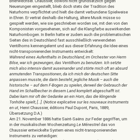
Briefwechsel. Chaussier, obwohl nicht grundsätzlich gegen
Neuerungen eingestellt, blieb doch stets der Tradition des
Naturhorns verpflichtet und hielt die damit verbundene Spielweise
in Ehren. Er vertrat deshalb die Haltung, ältere Musik müsse so
gespielt werden, wie sie geschrieben worden sei, mit den von den
Komponisten vorgesehenen, sich auf die Klangfarbe auswirkenden
Naturhornbogen. In Berlin hatte er zudem auch die problematischen
Seiten des in Deutschland fast ausschließlich verwendeten
Ventilhorns kennengelernt und aus dieser Erfahrung die Idee eines
nicht-transponierenden Instruments entwickelt:
Während eines Aufenthalts in Deutschland, im Orchester von Herrn
Bilse, war ich gezwungen, das Ventilhorn zu benutzen. Ich setzte
mich also intensiv damit auseinander und störte mich oft an absurd
anmutenden Transpositionen, da ich mich der deutschen Sitte
anpassen musste, die darin besteht, jegliche Musik – auch die
historische – auf dem F-Bogen zu spielen, derweil der Gebrauch der
Hand im Schallbecher in diesem Land komplett abgeschafft ist.
Dabei kam mir oft der Gedanke an ein Horn, das die klingende
Tonhöhe spielt, [...].
(
Notice explicative sur les nouveaux instruments
en ut
, Henri Chaussier, éditions Paul Dupont, Paris, 1889,
Übersetzung D.A.)
Am 21. November 1886 hatte Saint-Saëns zur Feder gegriffen, um
in der musikalischen Wochenzeitung
Le Ménestrel
das von
Chaussier entwickelte System eines nicht-transponierenden
Instruments zu verteidigen: