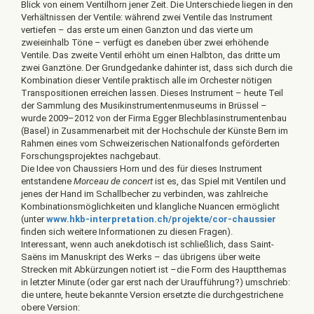
Blick von einem Ventilhorn jener Zeit. Die Unterschiede liegen in den
Verhältnissen der Ventile: während zwei Ventile das Instrument
vertiefen – das erste um einen Ganzton und das vierte um
zweieinhalb Töne – verfügt es daneben über zwei erhöhende
Ventile. Das zweite Ventil erhöht um einen Halbton, das dritte um
zwei Ganztöne. Der Grundgedanke dahinter ist, dass sich durch die
Kombination dieser Ventile praktisch alle im Orchester nötigen
Transpositionen erreichen lassen. Dieses Instrument – heute Teil
der Sammlung des Musikinstrumentenmuseums in Brüssel –
wurde 2009–2012 von der Firma Egger Blechblasinstrumentenbau
(Basel) in Zusammenarbeit mit der Hochschule der Künste Bern im
Rahmen eines vom Schweizerischen Nationalfonds geförderten
Forschungsprojektes nachgebaut.
Die Idee von Chaussiers Horn und des für dieses Instrument
entstandene
Morceau de concert
ist es, das Spiel mit Ventilen und
jenes der Hand im Schallbecher zu verbinden, was zahlreiche
Kombinationsmöglichkeiten und klangliche Nuancen ermöglicht
(unter
www.hkb-interpretation.ch/projekte/cor-chaussier
finden sich weitere Informationen zu diesen Fragen).
Interessant, wenn auch anekdotisch ist schließlich, dass Saint-
Saëns im Manuskript des Werks – das übrigens über weite
Strecken mit Abkürzungen notiert ist –die Form des Hauptthemas
in letzter Minute (oder gar erst nach der Uraufführung?) umschrieb:
die untere, heute bekannte Version ersetzte die durchgestrichene
obere Version: