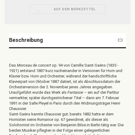
AUF DEN MERKZETTEL
Beschreibung
Das
Morceau de concert
op. 94 von Camille Saint-Saëns (1835 -
1921) entstand 1887 kurz nacheinander in Versionen für Horn und
Klavier bzw. Horn und Orchester; während der handschriftliche
Klavierpart von Oktober 1887 datiert, ist als Abschlussdatum der
Orchesterversion der 2. November jenes Jahres angegeben.
Uraufgeführt wurde das Werk als
Fantaisie
– ein auf der Partitur
vermerkter, später durchgestrichener Titel – dann am 7. Februar
1891 in der Salle Pleyel in Paris durch den Widmungsträger Henri
Chaussier.
Saint-Saëns kannte Chaussier gut; bereits 1882 hatte er dem
Hornisten seine
Romance
op. 67 gewidmet, als dieser als
Solohornist im Orchester von Benjamin Bilse in Berlin tätig war. Die
beiden Musiker pflegten in der Folge einen gelegentlichen