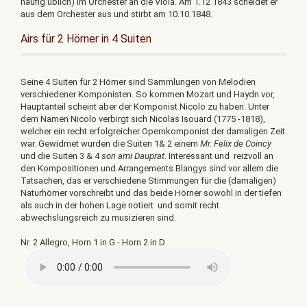
häufig üblich) im Orchester an die Viola. Am 1.12 1843 scheidet er
aus dem Orchester aus und stirbt am 10.10.1848.
Airs für 2 Hörner in 4 Suiten
Seine 4 Suiten für 2 Hörner sind Sammlungen von Melodien
verschiedener Komponisten. So kommen Mozart und Haydn vor,
Hauptanteil scheint aber der Komponist Nicolo zu haben. Unter
dem Namen Nicolo verbirgt sich Nicolas Isouard (1775 -1818),
welcher ein recht erfolgreicher Opernkomponist der damaligen Zeit
war. Gewidmet wurden die Suiten 1& 2 einem
Mr. Felix de Coincy
und die Suiten 3 & 4
son ami Dauprat
. Interessant und reizvoll an
den Kompositionen und Arrangements Blangys sind vor allem die
Tatsachen, das er verschiedene Stimmungen für die (damaligen)
Naturhörner vorschreibt und das beide Hörner sowohl in der tiefen
als auch in der hohen Lage notiert und somit recht
abwechslungsreich zu musizieren sind.
Nr. 2 Allegro, Horn 1 in G - Horn 2 in D