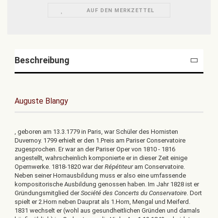
AUF DEN MERKZETTEL
Beschreibung
Auguste Blangy
, geboren am 13.3.1779 in Paris, war Schüler des Hornisten
Duvernoy. 1799 erhielt er den 1.Preis am Pariser Conservatoire
zugesprochen. Er war an der Pariser Oper von 1810 - 1816
angestellt, wahrscheinlich komponierte er in dieser Zeit einige
Opernwerke. 1818-1820 war der
Répétiteur
am Conservatoire.
Neben seiner Hornausbildung muss er also eine umfassende
kompositorische Ausbildung genossen haben. Im Jahr 1828 ist er
Gründungsmitglied der
Société des Concerts du Conservatoire.
Dort
spielt er 2.Horn neben Dauprat als 1.Horn, Mengal und Meiferd.
1831 wechselt er (wohl aus gesundheitlichen Gründen und damals