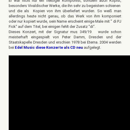
Er war nicht nur ein fleißiger Komponist, sondern auch Kopist,
besonders Vivaldischer Werke, die ihn sehr zu begeistern schienen
und die als Kopien von ihm überliefert wurden. So weiß man
allerdings heute nicht genau, ob das Werk von ihm komponiert
oder nur kopiert wurde, sein Name erscheint einige Male mit " di PJ
Fick" auf dem Titel, bei einigen fehlt der Zusatz "di".
Dieses Konzert, mit der Signatur mus 349/19 wurde schon
meisterhaft eingespielt von Peter Damm, Dresden und der
Staatskapelle Dresden und erschien 1978 bei Eterna. 2004 werden
bei
Edel Music diese Konzerte als CD neu
aufgelegt.