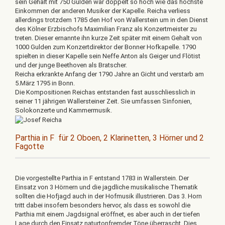
sein Gehalt mit 750 Gulden war doppelt so hoch wie das höchste
Einkommen der anderen Musiker der Kapelle. Reicha verliess
allerdings trotzdem 1785 den Hof von Wallerstein um in den Dienst
des Kölner Erzbischofs Maximilian Franz als Konzertmeister zu
treten. Dieser ernannte ihn kurze Zeit später mit einem Gehalt von
1000 Gulden zum Konzertdirektor der Bonner Hofkapelle. 1790
spielten in dieser Kapelle sein Neffe Anton als Geiger und Flötist
und der junge Beethoven als Bratscher.
Reicha erkrankte Anfang der 1790 Jahre an Gicht und verstarb am
5.März 1795 in Bonn.
Die Kompositionen Reichas entstanden fast ausschliesslich in
seiner 11 jährigen Wallersteiner Zeit. Sie umfassen Sinfonien,
Solokonzerte und Kammermusik.
Parthia in F für 2 Oboen, 2 Klarinetten, 3 Hörner und 2
Fagotte
Die vorgestellte Parthia in F entstand 1783 in Wallerstein. Der
Einsatz von 3 Hörnern und die jagdliche musikalische Thematik
sollten die Hofjagd auch in der Hofmusik illustrieren. Das 3. Horn
tritt dabei insofern besonders hervor, als dass es sowohl die
Parthia mit einem Jagdsignal eröffnet, es aber auch in der tiefen
Lage durch den Einsatz naturtonfremder Töne überrascht. Dies