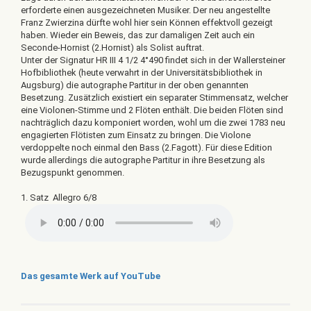
erforderte einen ausgezeichneten Musiker. Der neu angestellte
Franz Zwierzina dürfte wohl hier sein Können effektvoll gezeigt
haben. Wieder ein Beweis, das zur damaligen Zeit auch ein
Seconde-Hornist (2.Hornist) als Solist auftrat.
Unter der Signatur HR III 4 1/2 4°490 findet sich in der Wallersteiner
Hofbibliothek (heute verwahrt in der Universitätsbibliothek in
Augsburg) die autographe Partitur in der oben genannten
Besetzung. Zusätzlich existiert ein separater Stimmensatz, welcher
eine Violonen-Stimme und 2 Flöten enthält. Die beiden Flöten sind
nachträglich dazu komponiert worden, wohl um die zwei 1783 neu
engagierten Flötisten zum Einsatz zu bringen. Die Violone
verdoppelte noch einmal den Bass (2.Fagott). Für diese Edition
wurde allerdings die autographe Partitur in ihre Besetzung als
Bezugspunkt genommen.
1. Satz Allegro 6/8
Das gesamte Werk auf YouTube