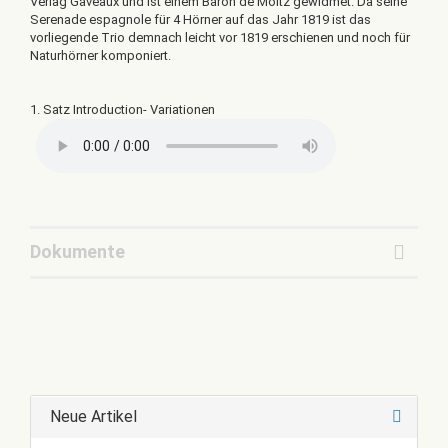
Verlag Gaveaux und ist einem Baron de Moltz gewidmet. Da seine
Serenade espagnole für 4 Hörner auf das Jahr 1819 ist das
vorliegende Trio demnach leicht vor 1819 erschienen und noch für
Naturhörner komponiert.
1. Satz Introduction- Variationen
Dokumente
Neue Artikel