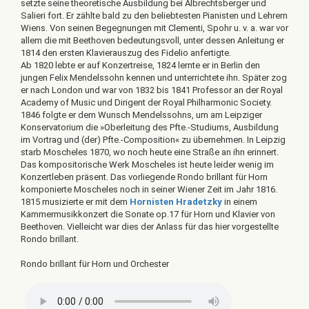
setzte seine theoretische Ausbildung bei Albrechtsberger und
Salieri fort. Er zählte bald zu den beliebtesten Pianisten und Lehrern
Wiens. Von seinen Begegnungen mit Clementi, Spohr u. v. a. war vor
allem die mit Beethoven bedeutungsvoll, unter dessen Anleitung er
1814 den ersten Klavierauszug des Fidelio anfertigte.
Ab 1820 lebte er auf Konzertreise, 1824 lernte er in Berlin den
jungen Felix Mendelssohn kennen und unterrichtete ihn. Später zog
er nach London und war von 1832 bis 1841 Professor an der Royal
Academy of Music und Dirigent der Royal Philharmonic Society.
1846 folgte er dem Wunsch Mendelssohns, um am Leipziger
Konservatorium die »Oberleitung des Pfte.-Studiums, Ausbildung
im Vortrag und (der) Pfte.-Composition« zu übernehmen. In Leipzig
starb Moscheles 1870, wo noch heute eine Straße an ihn erinnert.
Das kompositorische Werk Moscheles ist heute leider wenig im
Konzertleben präsent. Das vorliegende Rondo brillant für Horn
komponierte Moscheles noch in seiner Wiener Zeit im Jahr 1816.
1815 musizierte er mit dem
Hornisten Hradetzky
in einem
Kammermusikkonzert die Sonate op.17 für Horn und Klavier von
Beethoven. Vielleicht war dies der Anlass für das hier vorgestellte
Rondo brillant.
Rondo brillant für Horn und Orchester