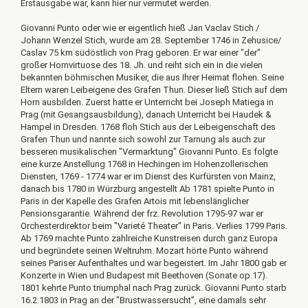
Erstausgabe war, kann hier nur vermutet werden.
Giovanni Punto oder wie er eigentlich hieß Jan Vaclav Stich /
Johann Wenzel Stich, wurde am 28. September 1746 in Zehusice/
Caslav 75 km südöstlich von Prag geboren. Er war einer "der"
großer Hornvirtuose des 18. Jh. und reiht sich ein in die vielen
bekannten böhmischen Musiker, die aus Ihrer Heimat flohen. Seine
Eltern waren Leibeigene des Grafen Thun. Dieser ließ Stich auf dem
Horn ausbilden. Zuerst hatte er Unterricht bei Joseph Matiega in
Prag (mit Gesangsausbildung), danach Unterricht bei Haudek &
Hampel in Dresden. 1768 floh Stich aus der Leibeigenschaft des
Grafen Thun und nannte sich sowohl zur Tarnung als auch zur
besseren musikalischen "Vermarktung" Giovanni Punto. Es folgte
eine kurze Anstellung 1768 in Hechingen im Hohenzollerischen
Diensten, 1769 - 1774 war er im Dienst des Kurfürsten von Mainz,
danach bis 1780 in Würzburg angestellt Ab 1781 spielte Punto in
Paris in der Kapelle des Grafen Artois mit lebenslänglicher
Pensionsgarantie. Während der frz. Revolution 1795-97 war er
Orchesterdirektor beim "Varieté Theater" in Paris. Verlies 1799 Paris.
Ab 1769 machte Punto zahlreiche Kunstreisen durch ganz Europa
und begründete seinen Weltruhm. Mozart hörte Punto während
seines Pariser Aufenthaltes und war begeistert. Im Jahr 1800 gab er
Konzerte in Wien und Budapest mit Beethoven (Sonate op.17).
1801 kehrte Punto triumphal nach Prag zurück. Giovanni Punto starb
16.2.1803 in Prag an der "Brustwassersucht", eine damals sehr