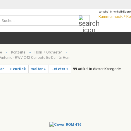
portofrei
innerhalb Deutsc
Kammermusik * Kon
Suche...
»
»
»
te
Konzerte
Horn + Orchester
 Antonio - RWV C42 Concerto Es-Dur für Horn
ter
« zurück
weiter »
Letzter »
99
Artikel in dieser Kategorie