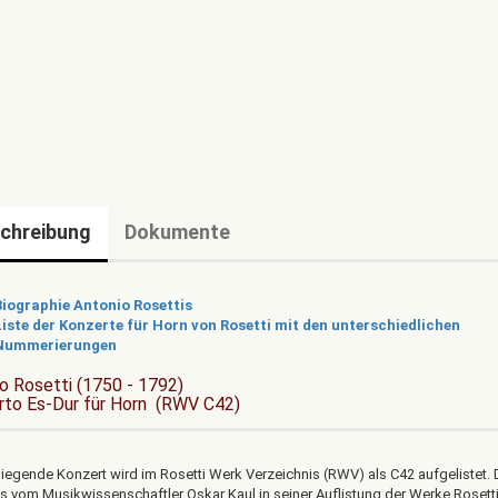
chreibung
Dokumente
Biographie Antonio Rosettis
Liste der Konzerte für Horn von Rosetti mit den unterschiedlichen
Nummerierungen
o Rosetti (1750 - 1792)
rto Es-Dur für Horn (RWV C42)
liegende Konzert wird im Rosetti Werk Verzeichnis (RWV) als C42 aufgelistet.
s vom Musikwissenschaftler Oskar Kaul in seiner Auflistung der Werke Rosetti