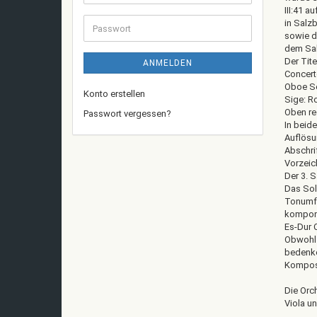
Mail-
III:41 
Adresse
in Salz
Passwort
sowie d
dem Sal
Der Tite
ANMELDEN
Concerto
Oboe Se
Konto erstellen
Sige: Ro
Oben re
Passwort vergessen?
In beide
Auflösun
Abschrif
Vorzeic
Der 3. S
Das Sol
Tonumfa
komponi
Es-Dur 
Obwohl 
bedenken
Komposi
Die Orch
Viola u