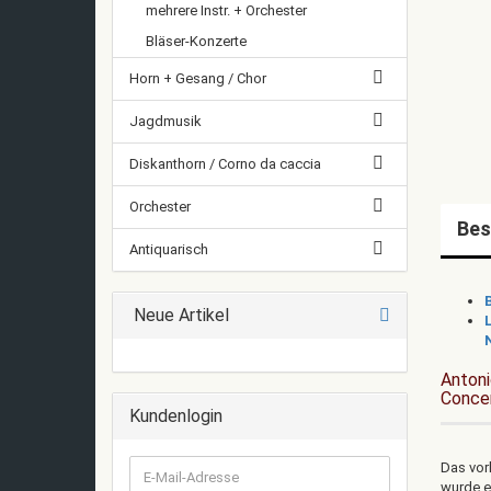
mehrere Instr. + Orchester
Bläser-Konzerte
Horn + Gesang / Chor
Jagdmusik
Diskanthorn / Corno da caccia
Orchester
Bes
Antiquarisch
Neue Artikel
Antoni
Conce
Kundenlogin
Das vor
E-
wurde e