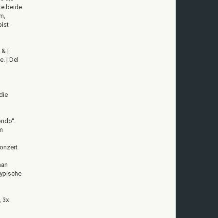
te beide
m,
ist
 & |
. | Del
die
ondo“.
m
onzert
man
typische
, 3x