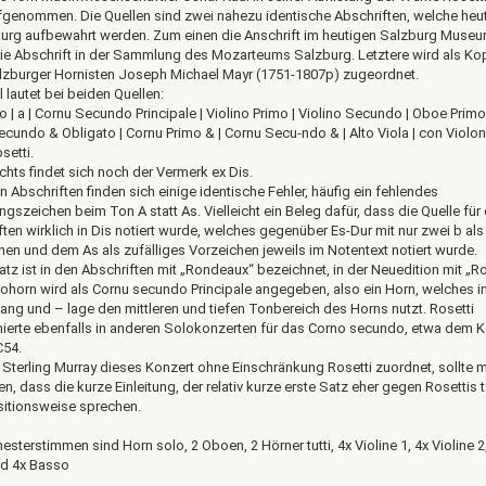
aufgenommen. Die Quellen sind zwei nahezu identische Abschriften, welche heu
burg aufbewahrt werden. Zum einen die Anschrift im heutigen Salzburg Museu
ie Abschrift in der Sammlung des Mozarteums Salzburg. Letztere wird als Kop
zburger Hornisten Joseph Michael Mayr (1751-1807p) zugeordnet.
l lautet bei beiden Quellen:
 | a | Cornu Secundo Principale | Violino Primo | Violino Secundo | Oboe Primo
cundo & Obligato | Cornu Primo & | Cornu Secu-ndo & | Alto Viola | con Violone
setti.
chts findet sich noch der Vermerk ex Dis.
n Abschriften finden sich einige identische Fehler, häufig ein fehlendes
gszeichen beim Ton A statt As. Vielleicht ein Beleg dafür, dass die Quelle für 
ten wirklich in Dis notiert wurde, welches gegenüber Es-Dur mit nur zwei b als
hen und dem As als zufälliges Vorzeichen jeweils im Notentext notiert wurde.
atz ist in den Abschriften mit „Rondeaux“ bezeichnet, in der Neuedition mit „R
ohorn wird als Cornu secundo Principale angegeben, also ein Horn, welches i
ng und – lage den mittleren und tiefen Tonbereich des Horns nutzt. Rosetti
erte ebenfalls in anderen Solokonzerten für das Corno secundo, etwa dem K
C54.
Sterling Murray dieses Konzert ohne Einschränkung Rosetti zuordnet, sollte 
, dass die kurze Einleitung, der relativ kurze erste Satz eher gegen Rosettis 
tionsweise sprechen.
esterstimmen sind Horn solo, 2 Oboen, 2 Hörner tutti, 4x Violine 1, 4x Violine 2
nd 4x Basso