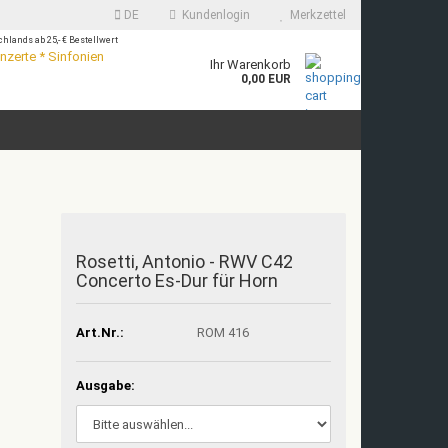
DE
Kundenlogin
Merkzettel
hlands ab 25,- €
Bestellwert
zerte * Sinfonien
Ihr Warenkorb
0,00 EUR
Rosetti, Antonio - RWV C42
Concerto Es-Dur für Horn
Art.Nr.:
ROM 416
Ausgabe: