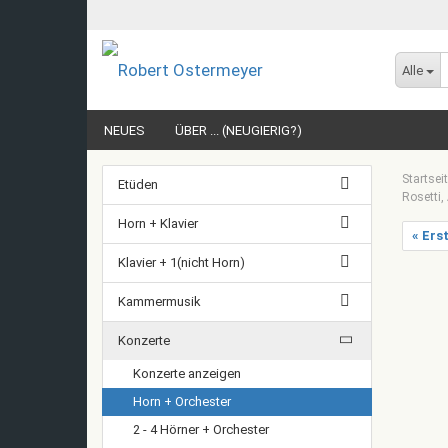
Alle
NEUES
ÜBER ... (NEUGIERIG?)
Startsei
Etüden
Rosetti,
Horn + Klavier
« Ers
Klavier + 1(nicht Horn)
Kammermusik
Konzerte
Konzerte anzeigen
Horn + Orchester
2 - 4 Hörner + Orchester